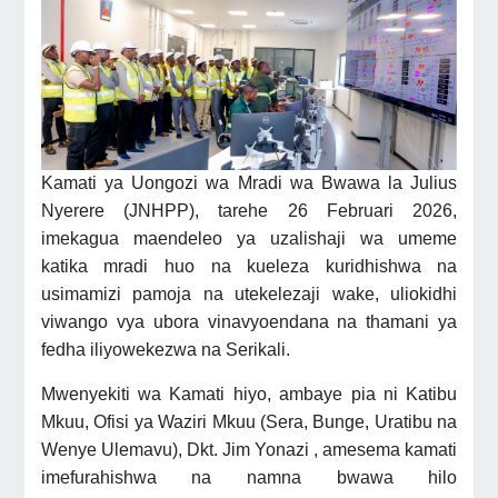
Kamati ya Uongozi wa Mradi wa Bwawa la Julius
Nyerere (JNHPP), tarehe 26 Februari 2026,
imekagua maendeleo ya uzalishaji wa umeme
katika mradi huo na kueleza kuridhishwa na
usimamizi pamoja na utekelezaji wake, uliokidhi
viwango vya ubora vinavyoendana na thamani ya
fedha iliyowekezwa na Serikali.
Mwenyekiti wa Kamati hiyo, ambaye pia ni Katibu
Mkuu, Ofisi ya Waziri Mkuu (Sera, Bunge, Uratibu na
Wenye Ulemavu), Dkt. Jim Yonazi , amesema kamati
imefurahishwa na namna bwawa hilo