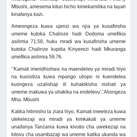
Mbushi, amesema kituo hicho kimekamilika na tayari
kinafanya kazi.
Ameongeza kuwa ujenzi wa njia ya kusafirisha
umeme kutoka Chalinze hadi Dodoma umefikia
asilimia 71.58, huku mradi wa kusafirisha umeme
kutoka Chalinze kupitia Kinyerezi hadi Mkuranga
umefikia asilimia 59.76.
‘’Kamati imeridhishwa na maendeleo ya miradi hiyo
na kusisitiza kuwa mpango uliopo ni kuendelea
kuongeza uzalishaji ili kuhakikisha nishati ya
umeme inakuwa ya uhakika na endelevu’,’Aliongeza
Mha. Mbushi
Katika hitimisho la ziara hiyo, Kamati imeeleza kuwa
utekelezaji wa miradi ya kimkakati ya umeme
unaifanya Tanzania kuwa kivutio cha uwekezaji na
kitovu cha usambazaji wa umeme katika ukanda wa