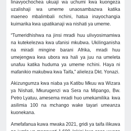
linavyochochea ukuaji wa uchumi kwa kuongeza
uzalishaji wa umeme unaosambazwa katika
maeneo mbalimbali nchini, hatua inayochangia
kuimarika kwa upatikanaji wa nishati ya umeme.
“Tumeridhishwa na jinsi mradi huu ulivyosimamiwa
na kutekelezwa kwa ufanisi mkubwa. Ukilinganisha
na miradi mingine barani Afrika, mradi huu
umejengwa kwa ubora wa hali ya juu na umeleta
unafuu katika huduma ya umeme nchini. Haya ni
mafanikio makubwa kwa Taifa,” alieleza Dkt. Yonazi.
Akizungumza kwa niaba ya Katibu Mkuu wa Wizara
ya Nishati, Mkurugenzi wa Sera na Mipango, Bw.
Petro Lyatuu, amesema mradi huo umekamilika kwa
asilimia 100 na mchango wake tayari umeanza
kuonekana.
Amefafanua kuwa mwaka 2021, gridi ya taifa ilikuwa