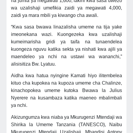
na jumla ya megawati 1,600, lakini kwa sasa uwezo
wa uzalishaji umefikia zaidi ya megawati 4,000,
zaidi ya mara mbili ya kiwango cha awali.
“Kwa sasa bwawa linazalisha umeme na tija yake
imeonekana wazi. Kuongezeka kwa uzalishaji
kumeimarisha gridi ya taifa na tunaendelea
kuongeza nguvu katika sekta ya nishati kwa ajili ya
maendeleo ya nchi na ustawi wa wananchi,”
alisisitiza Bw. Lyatuu.
Aidha kwa hatua nyingine Kamati hiyo ilitembelea
kituo cha kupokea na kupoza umeme cha Chalinze,
kinachopokea umeme kutoka Bwawa la Julius
Nyerere na kusambaza katika maeneo mbalimbali
ya nchi.
Akizungumza kwa niaba ya Mkurugenzi Mtendaji wa
Shirika la Umeme Tanzania (TANESCO), Naibu
Mkurugenzi Mtendaji Uzalishaji, Mhandisi Antony