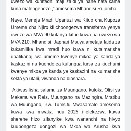
uwezo wa kuhifadhi maji zaidi ya nane hata kama
kuna matengenezo ,” amesema Mhandisi Rujomba.
Naye, Meneja Mradi Upanuzi wa Kituo cha Kupoza
Umeme cha Njiro kilichoongezwa transforma yenye
uwezo wa MVA 90 kufanya kituo kuwa na uwezo wa
MVA 210, Mhandisi Japhari Msuya ametaja faida za
kukamilika kwa mradi huo kuwa ni kutaimarisha
upatikanaji wa umeme kwenye mikoa ya kanda ya
kaskazini na kuendelea kufungua fursa za kiuchumi
kwenye mikoa ya kanda ya kaskazini na kuimarisha
sekta ya utalii, viwanda na biashara.
Akiwasilisha salamu za Muungano, kutoka Ofisi ya
Makamu wa Rais, Muungano na Mazingira, Mratibu
wa Muungano, Bw. Tumsifu Mwasamale amesema
kuwa kwa mwaka huu 2025 ilielekezwa kuwa
sherehe hizo zifanyike kwa wananchi na hivyo
kuupongeza uongozi wa Mkoa wa Arusha kwa