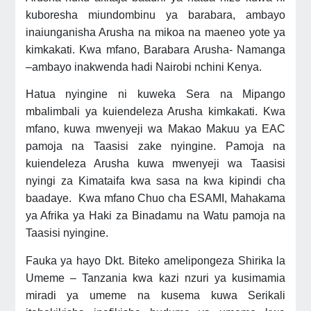
kuboresha miundombinu ya barabara, ambayo
inaiunganisha Arusha na mikoa na maeneo yote ya
kimkakati. Kwa mfano, Barabara Arusha- Namanga
–ambayo inakwenda hadi Nairobi nchini Kenya.
Hatua nyingine ni kuweka Sera na Mipango
mbalimbali ya kuiendeleza Arusha kimkakati. Kwa
mfano, kuwa mwenyeji wa Makao Makuu ya EAC
pamoja na Taasisi zake nyingine. Pamoja na
kuiendeleza Arusha kuwa mwenyeji wa Taasisi
nyingi za Kimataifa kwa sasa na kwa kipindi cha
baadaye. Kwa mfano Chuo cha ESAMI, Mahakama
ya Afrika ya Haki za Binadamu na Watu pamoja na
Taasisi nyingine.
Fauka ya hayo Dkt. Biteko amelipongeza Shirika la
Umeme – Tanzania kwa kazi nzuri ya kusimamia
miradi ya umeme na kusema kuwa Serikali