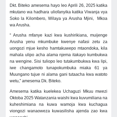
Dkt. Biteko amesema hayo leo Aprili 26, 2025 katika
mkutano wa hadhara uliofanyika katika Viwanja vya
Soko la Kilombero, Wilaya ya Arusha Mjini, Mkoa
wa Arusha.
“ Arusha mfanye kazi kwa kushirikiana, muijenge
Arusha yenu mkumbuke kwenye nafasi zetu za
uongozi mjue kesho hamtakuwepo mtaondoka, kila
mahala ulipo acha alama njema itakayo kumbukwa
na wengine. Sisi tuliopo leo tutakumbukwa kwa lipi,
iwe changamoto tunapokumbuka miaka 61 ya
Muungano tujue ni alama gani tutaacha kwa watoto
wetu,” amesema Dk. Biteko.
Amesema katika kuelekea Uchaguzi Mkuu mwezi
Oktoba 2025 Watanzania waishi kwa kuvumiliana na
kuheshimiana na kuwa wamoja kwa kuchagua
viongozi wanaoweza kuwasilisha ajenda zao kwa