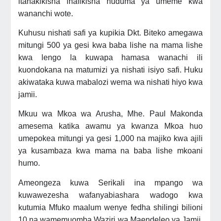
itahakikisha inafikisha huduma ya umeme kwa
wananchi wote.
Kuhusu nishati safi ya kupikia Dkt. Biteko amegawa
mitungi 500 ya gesi kwa baba lishe na mama lishe
kwa lengo la kuwapa hamasa wanachi ili
kuondokana na matumizi ya nishati isiyo safi. Huku
akiwataka kuwa mabalozi wema wa nishati hiyo kwa
jamii.
Mkuu wa Mkoa wa Arusha, Mhe. Paul Makonda
amesema katika awamu ya kwanza Mkoa huo
umepokea mitungi ya gesi 1,000 na majiko kwa ajili
ya kusambaza kwa mama na baba lishe mkoani
humo.
Ameongeza kuwa Serikali ina mpango wa
kuwawezesha wafanyabiashara wadogo kwa
kutumia Mfuko maalum wenye fedha shilingi bilioni
10 na wamemuomba Waziri wa Maendeleo ya Jamii,