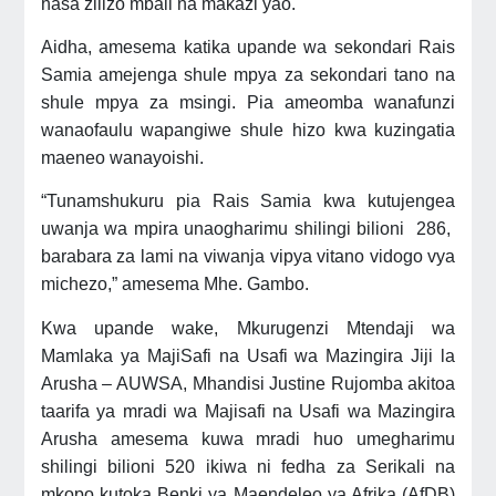
hasa zilizo mbali na makazi yao.
Aidha, amesema katika upande wa sekondari Rais
Samia amejenga shule mpya za sekondari tano na
shule mpya za msingi. Pia ameomba wanafunzi
wanaofaulu wapangiwe shule hizo kwa kuzingatia
maeneo wanayoishi.
“Tunamshukuru pia Rais Samia kwa kutujengea
uwanja wa mpira unaogharimu shilingi bilioni 286,
barabara za lami na viwanja vipya vitano vidogo vya
michezo,” amesema Mhe. Gambo.
Kwa upande wake, Mkurugenzi Mtendaji wa
Mamlaka ya MajiSafi na Usafi wa Mazingira Jiji la
Arusha – AUWSA, Mhandisi Justine Rujomba akitoa
taarifa ya mradi wa Majisafi na Usafi wa Mazingira
Arusha amesema kuwa mradi huo umegharimu
shilingi bilioni 520 ikiwa ni fedha za Serikali na
mkopo kutoka Benki ya Maendeleo ya Afrika (AfDB)