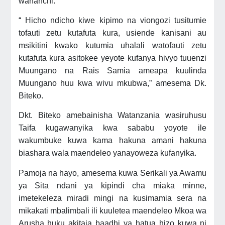
wananchi.
“ Hicho ndicho kiwe kipimo na viongozi tusitumie
tofauti zetu kutafuta kura, usiende kanisani au
msikitini kwako kutumia uhalali watofauti zetu
kutafuta kura asitokee yeyote kufanya hivyo tuuenzi
Muungano na Rais Samia ameapa kuulinda
Muungano huu kwa wivu mkubwa,” amesema Dk.
Biteko.
Dkt. Biteko amebainisha Watanzania wasiruhusu
Taifa kugawanyika kwa sababu yoyote ile
wakumbuke kuwa kama hakuna amani hakuna
biashara wala maendeleo yanayoweza kufanyika.
Pamoja na hayo, amesema kuwa Serikali ya Awamu
ya Sita ndani ya kipindi cha miaka minne,
imetekeleza miradi mingi na kusimamia sera na
mikakati mbalimbali ili kuuletea maendeleo Mkoa wa
Arusha huku akitaja baadhi ya hatua hizo kuwa ni