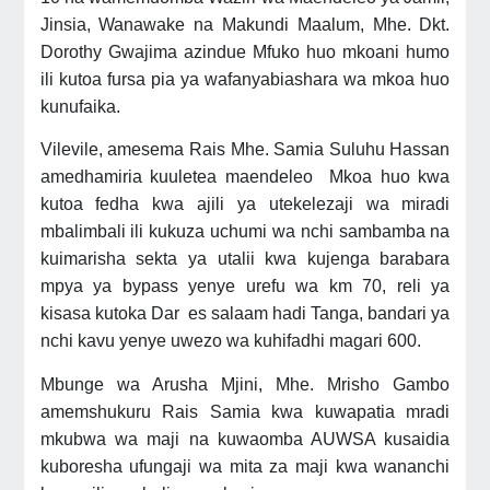
Jinsia, Wanawake na Makundi Maalum, Mhe. Dkt.
Dorothy Gwajima azindue Mfuko huo mkoani humo
ili kutoa fursa pia ya wafanyabiashara wa mkoa huo
kunufaika.
Vilevile, amesema Rais Mhe. Samia Suluhu Hassan
amedhamiria kuuletea maendeleo Mkoa huo kwa
kutoa fedha kwa ajili ya utekelezaji wa miradi
mbalimbali ili kukuza uchumi wa nchi sambamba na
kuimarisha sekta ya utalii kwa kujenga barabara
mpya ya bypass yenye urefu wa km 70, reli ya
kisasa kutoka Dar es salaam hadi Tanga, bandari ya
nchi kavu yenye uwezo wa kuhifadhi magari 600.
Mbunge wa Arusha Mjini, Mhe. Mrisho Gambo
amemshukuru Rais Samia kwa kuwapatia mradi
mkubwa wa maji na kuwaomba AUWSA kusaidia
kuboresha ufungaji wa mita za maji kwa wananchi