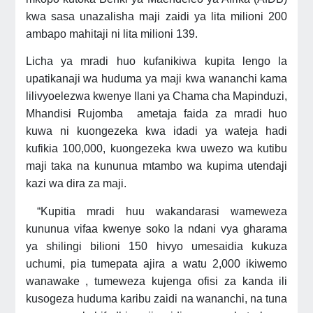
kwa sasa unazalisha maji zaidi ya lita milioni 200
ambapo mahitaji ni lita milioni 139.
Licha ya mradi huo kufanikiwa kupita lengo la
upatikanaji wa huduma ya maji kwa wananchi kama
lilivyoelezwa kwenye Ilani ya Chama cha Mapinduzi,
Mhandisi Rujomba ametaja faida za mradi huo
kuwa ni kuongezeka kwa idadi ya wateja hadi
kufikia 100,000, kuongezeka kwa uwezo wa kutibu
maji taka na kununua mtambo wa kupima utendaji
kazi wa dira za maji.
“Kupitia mradi huu wakandarasi wameweza
kununua vifaa kwenye soko la ndani vya gharama
ya shilingi bilioni 150 hivyo umesaidia kukuza
uchumi, pia tumepata ajira a watu 2,000 ikiwemo
wanawake , tumeweza kujenga ofisi za kanda ili
kusogeza huduma karibu zaidi na wananchi, na tuna