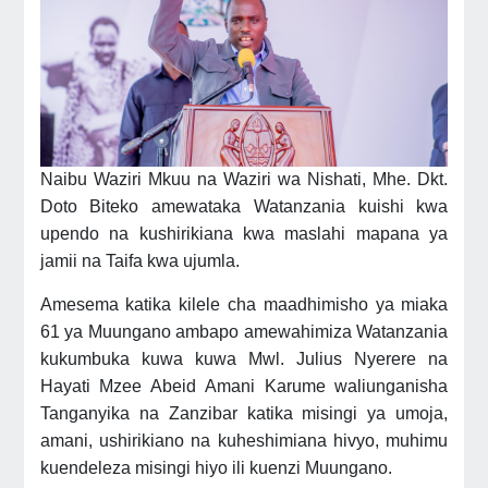
Naibu Waziri Mkuu na Waziri wa Nishati, Mhe. Dkt.
Doto Biteko amewataka Watanzania kuishi kwa
upendo na kushirikiana kwa maslahi mapana ya
jamii na Taifa kwa ujumla.
Amesema katika kilele cha maadhimisho ya miaka
61 ya Muungano ambapo amewahimiza Watanzania
kukumbuka kuwa kuwa Mwl. Julius Nyerere na
Hayati Mzee Abeid Amani Karume waliunganisha
Tanganyika na Zanzibar katika misingi ya umoja,
amani, ushirikiano na kuheshimiana hivyo, muhimu
kuendeleza misingi hiyo ili kuenzi Muungano.