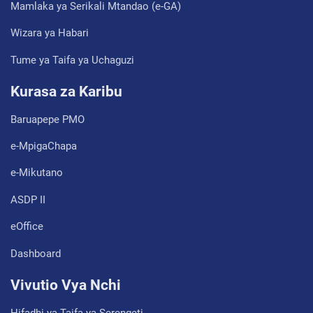
Mamlaka ya Serikali Mtandao (e-GA)
Wizara ya Habari
Tume ya Taifa ya Uchaguzi
Kurasa za Karibu
Baruapepe PMO
e-MpigaChapa
e-Mikutano
ASDP II
eOffice
Dashboard
Vivutio Vya Nchi
Hifadhi ya Taifa ya Serengeti