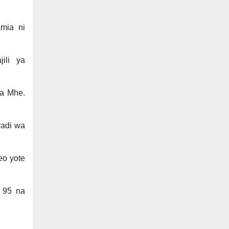
mia ni
ili ya
na Mhe.
radi wa
eo yote
a 95 na