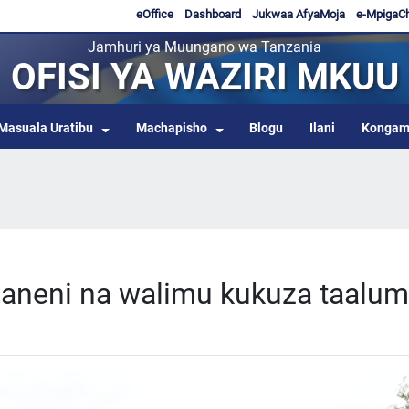
eOffice
Dashboard
Jukwaa AfyaMoja
e-MpigaC
Jamhuri ya Muungano wa Tanzania
OFISI YA WAZIRI MKUU
Masuala Uratibu
Machapisho
Blogu
Ilani
Kongam
kianeni na walimu kukuza taalu