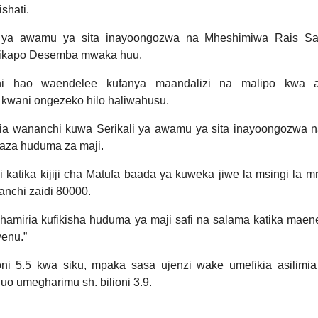
shati.
 ya awamu ya sita inayoongozwa na Mheshimiwa Rais Sa
 ifikapo Desemba mwaka huu.
i hao waendelee kufanya maandalizi na malipo kwa aj
 kwani ongezeko hilo haliwahusu.
ia wananchi kuwa Serikali ya awamu ya sita inayoongozwa 
aza huduma za maji.
tika kijiji cha Matufa baada ya kuweka jiwe la msingi la m
nchi zaidi 80000.
hamiria kufikisha huduma ya maji safi na salama katika maen
yenu.”
oni 5.5 kwa siku, mpaka sasa ujenzi wake umefikia asilimi
o umegharimu sh. bilioni 3.9.