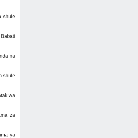
a shule
 Babati
enda na
a shule
atakiwa
ama za
uma ya