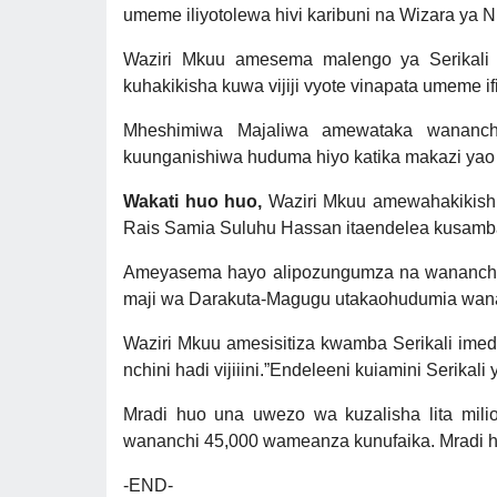
umeme iliyotolewa hivi karibuni na Wizara ya Ni
Waziri Mkuu amesema malengo ya Serikali
kuhakikisha kuwa vijiji vyote vinapata umeme
Mheshimiwa Majaliwa amewataka wananch
kuunganishiwa huduma hiyo katika makazi yao
Wakati huo huo,
Waziri Mkuu amewahakikish
Rais Samia Suluhu Hassan itaendelea kusamb
Ameyasema hayo alipozungumza na wananchi ka
maji wa Darakuta-Magugu utakaohudumia wana
Waziri Mkuu amesisitiza kwamba Serikali imed
nchini hadi vijiiini.”Endeleeni kuiamini Serikali 
Mradi huo una uwezo wa kuzalisha lita mili
wananchi 45,000 wameanza kunufaika. Mradi hu
-END-