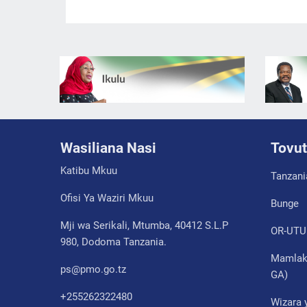
Wasiliana Nasi
Tovut
Katibu Mkuu
Tanzani
Ofisi Ya Waziri Mkuu
Bunge
Mji wa Serikali, Mtumba, 40412 S.L.P
OR-UTU
980, Dodoma Tanzania.
Mamlaka
ps@pmo.go.tz
GA)
+255262322480
Wizara 