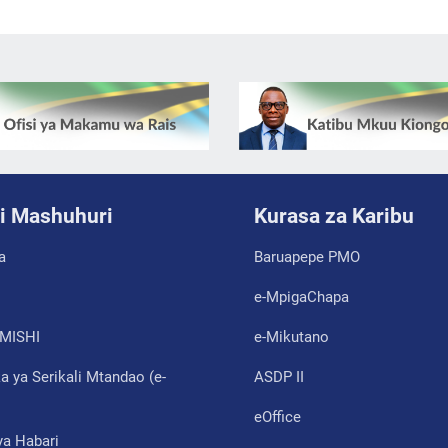
i Mashuhuri
Kurasa za Karibu
a
Baruapepe PMO
e-MpigaChapa
MISHI
e-Mikutano
 ya Serikali Mtandao (e-
ASDP II
eOffice
ya Habari