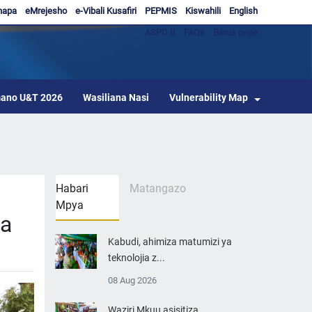
hapa
eMrejesho
e-Vibali Kusafiri
PEPMIS
Kiswahili
English
ASPD II
FAQs
Barua pepe
ano U&T 2026
Wasiliana Nasi
Vulnerability Map
Habari
Matangazo
Mpya
ma
Kabudi, ahimiza matumizi ya
teknolojia z...
08 Aug 2026
Waziri Mkuu asisitiza