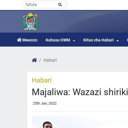
Mwanzo
Kuhusu OWM
Kituo cha Habari
Habari
Habari
Majaliwa: Wazazi shiri
25th Jan, 2022