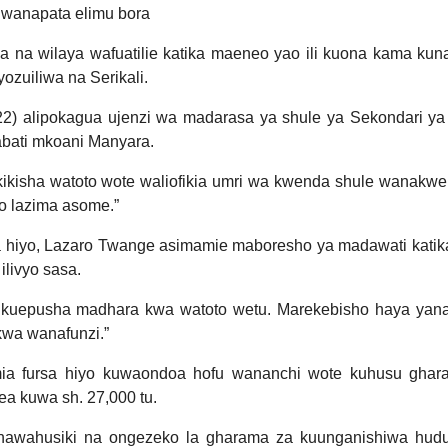
a wanapata elimu bora
na wilaya wafuatilie katika maeneo yao ili kuona kama kun
ozuiliwa na Serikali.
2) alipokagua ujenzi wa madarasa ya shule ya Sekondari ya
abati mkoani Manyara.
hakikisha watoto wote waliofikia umri wa kwenda shule wanakw
o lazima asome.”
 hiyo, Lazaro Twange asimamie maboresho ya madawati katik
livyo sasa.
 kuepusha madhara kwa watoto wetu. Marekebisho haya yan
kwa wanafunzi.”
a fursa hiyo kuwaondoa hofu wananchi wote kuhusu ghar
a kuwa sh. 27,000 tu.
 hawahusiki na ongezeko la gharama za kuunganishiwa hud