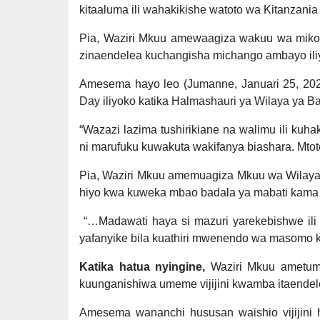
kitaaluma ili wahakikishe watoto wa Kitanzani
Pia, Waziri Mkuu amewaagiza wakuu wa mikoa 
zinaendelea kuchangisha michango ambayo iliy
Amesema hayo leo (Jumanne, Januari 25, 202
Day iliyoko katika Halmashauri ya Wilaya ya B
“Wazazi lazima tushirikiane na walimu ili ku
ni marufuku kuwakuta wakifanya biashara. Mtot
Pia, Waziri Mkuu amemuagiza Mkuu wa Wilaya
hiyo kwa kuweka mbao badala ya mabati kama i
“…Madawati haya si mazuri yarekebishwe ili
yafanyike bila kuathiri mwenendo wa masomo 
Katika hatua nyingine,
Waziri Mkuu ametumi
kuunganishiwa umeme vijijini kwamba itaendele
Amesema wananchi hususan waishio vijijini