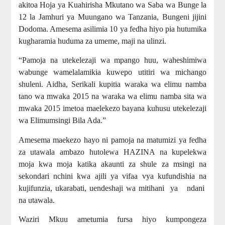
akitoa Hoja ya Kuahirisha Mkutano wa Saba wa Bunge la
12 la Jamhuri ya Muungano wa Tanzania, Bungeni jijini
Dodoma. Amesema asilimia 10 ya fedha hiyo pia hutumika
kugharamia huduma za umeme, maji na ulinzi.
“Pamoja na utekelezaji wa mpango huu, waheshimiwa
wabunge wamelalamikia kuwepo utitiri wa michango
shuleni. Aidha, Serikali kupitia waraka wa elimu namba
tano wa mwaka 2015 na waraka wa elimu namba sita wa
mwaka 2015 imetoa maelekezo bayana kuhusu utekelezaji
wa Elimumsingi Bila Ada.”
Amesema maekezo hayo ni pamoja na matumizi ya fedha
za utawala ambazo hutolewa HAZINA na kupelekwa
moja kwa moja katika akaunti za shule za msingi na
sekondari nchini kwa ajili ya vifaa vya kufundishia na
kujifunzia, ukarabati, uendeshaji wa mitihani ya ndani
na utawala.
Waziri Mkuu ametumia fursa hiyo kumpongeza