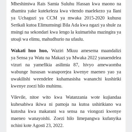
Mheshimiwa Rais Samia Suluhu Hassan kwa maono na
dhamira yake kutekeleza kwa vitendo maelekezo ya Ilani
ya Uchaguzi ya CCM ya mwaka 2015-2020 kuhusu
Serikali kutoa Elimumsingi Bila Ada kwa ngazi ya shule za
msingi na sekondari kwa lengo la kuimarisha mazingira ya
utoaji wa elimu, mahudhurio na ufaulu.
Wakati huo huo,
Waziri Mkuu amesema
maandalizi
ya
Sensa ya Watu na Makazi ya Mwaka 2022 yanaendelea
vizuri na yamefikia asilimia 87, hivyo amewaomba
wabunge hususan wanaporejea kwenye maeneo yao ya
uwakilishi weendelee kuhamasisha wananchi kushiriki
kwenye zoezi hilo muhimu.
Vilevile, nitoe wito kwa Watanzania wote kujiandaa
kuhesabiwa ikiwa ni pamoja na kutoa ushirikiano wa
kutosha kwa makarani wa sensa na viongozi kwenye
maeneo wanayoishi. Zoezi hilo limepangwa kufanyika
nchini kote Agosti 23, 2022.