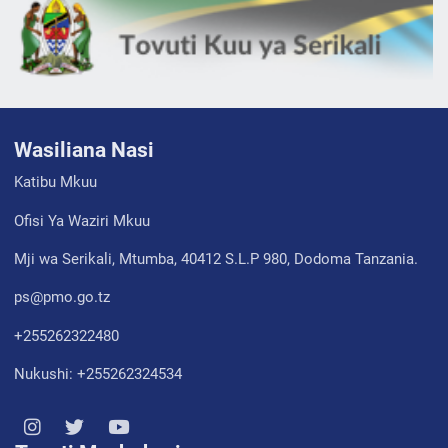
Wasiliana Nasi
Katibu Mkuu
Ofisi Ya Waziri Mkuu
Mji wa Serikali, Mtumba, 40412 S.L.P 980, Dodoma Tanzania.
ps@pmo.go.tz
+255262322480
Nukushi: +255262324534