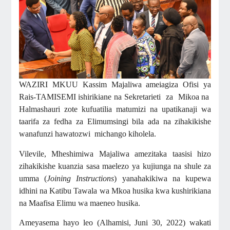
WAZIRI MKUU Kassim Majaliwa
ameiagiza Ofisi ya
Rais-TAMISEMI ishirikiane na Sekretarieti za Mikoa na
Halmashauri zote kufuatilia matumizi na upatikanaji wa
taarifa za fedha za Elimumsingi bila ada na zihakikishe
wanafunzi hawatozwi michango kiholela.
Vilevile, Mheshimiwa Majaliwa amezitaka taasisi hizo
zihakikishe kuanzia sasa maelezo ya kujiunga na shule za
umma (
Joining Instructions
) yanahakikiwa na kupewa
idhini na Katibu Tawala wa Mkoa husika kwa kushirikiana
na Maafisa Elimu wa maeneo husika.
Ameyasema hayo leo (Alhamisi, Juni 30, 2022) wakati