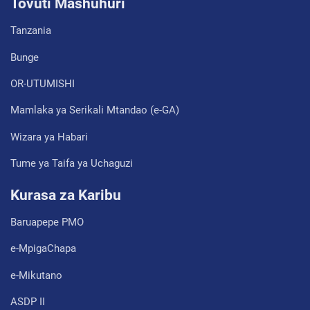
Tovuti Mashuhuri
Tanzania
Bunge
OR-UTUMISHI
Mamlaka ya Serikali Mtandao (e-GA)
Wizara ya Habari
Tume ya Taifa ya Uchaguzi
Kurasa za Karibu
Baruapepe PMO
e-MpigaChapa
e-Mikutano
ASDP II