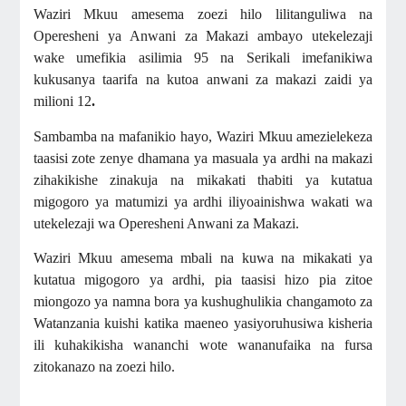
Waziri Mkuu amesema zoezi hilo lilitanguliwa na
Operesheni ya Anwani za Makazi ambayo
utekelezaji
wake umefikia asilimia 95 na Serikali imefanikiwa
kukusanya taarifa na kutoa anwani za makazi zaidi ya
milioni 12
.
Sambamba na mafanikio hayo, Waziri Mkuu amezielekeza
taasisi zote zenye dhamana ya masuala ya ardhi na makazi
zihakikishe zinakuja na mikakati thabiti ya kutatua
migogoro ya matumizi ya ardhi iliyoainishwa wakati wa
utekelezaji wa Operesheni Anwani za Makazi.
Waziri Mkuu amesema mbali na kuwa na mikakati ya
kutatua migogoro ya ardhi, pia taasisi hizo pia zitoe
miongozo ya namna bora ya kushughulikia changamoto za
Watanzania kuishi katika maeneo yasiyoruhusiwa kisheria
ili kuhakikisha wananchi wote wananufaika na fursa
zitokanazo na zoezi hilo.