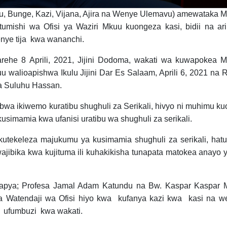
ibu, Bunge, Kazi, Vijana, Ajira na Wenye Ulemavu) amewataka 
ishi wa Ofisi ya Waziri Mkuu kuongeza kasi, bidii na ari
enye tija kwa wananchi.
ehe 8 Aprili, 2021, Jijini Dodoma, wakati wa kuwapokea 
 walioapishwa Ikulu Jijini Dar Es Salaam, Aprili 6, 2021 na 
a Suluhu Hassan.
wa ikiwemo kuratibu shughuli za Serikali, hivyo ni muhimu k
kusimamia kwa ufanisi uratibu wa shughuli za serikali.
kutekeleza majukumu ya kusimamia shughuli za serikali, hat
jibika kwa kujituma ili kuhakikisha tunapata matokea anayo y
pya; Profesa Jamal Adam Katundu na Bw. Kaspar Kaspar 
 Watendaji wa Ofisi hiyo kwa kufanya kazi kwa kasi na wel
 ufumbuzi kwa wakati.