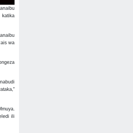
Manaibu
 katika
Manaibu
Rais wa
uongeza
unabudi
ataka,”
Mmuya.
edi ili