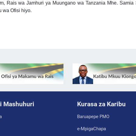
alaam, Rais wa Jamhuri ya Muungano wa Tanzania Mhe. Samia
wa Ofisi hiyo.
i Mashuhuri
Kurasa za Karibu
a
Baruapepe PMO
e-MpigaChapa