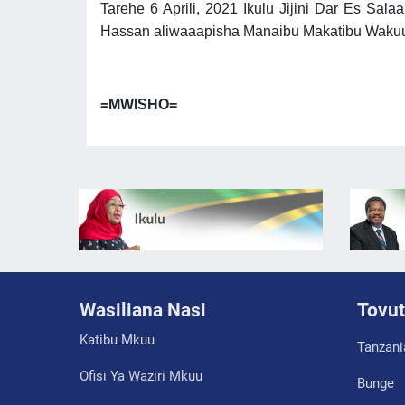
Tarehe 6 Aprili, 2021 Ikulu Jijini Dar Es S
Hassan aliwaaapisha Manaibu Makatibu Wakuu 
=MWISHO=
Wasiliana Nasi
Tovut
Katibu Mkuu
Tanzani
Ofisi Ya Waziri Mkuu
Bunge