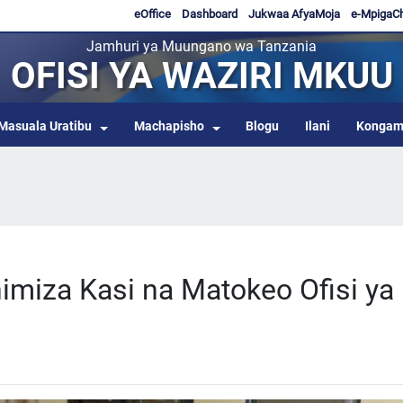
eOffice
Dashboard
Jukwaa AfyaMoja
e-MpigaC
Jamhuri ya Muungano wa Tanzania
OFISI YA WAZIRI MKUU
Masuala Uratibu
Machapisho
Blogu
Ilani
Kongam
miza Kasi na Matokeo Ofisi ya