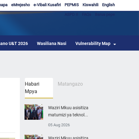
hapa
eMrejesho
e-Vibali Kusafiri
PEPMIS
Kiswahili
English
ASPD II
FAQs
Barua pepe
ano U&T 2026
Wasiliana Nasi
Vulnerability Map
Habari
Matangazo
Mpya
Waziri Mkuu asisitiza
matumizi ya teknol...
05 Aug 2026
Waziri Mkuu asisitiza