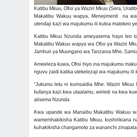
Katibu Mkuu, Ofisi ya Waziri Mkuu (Sera, Urat
Makatibu Wakuu wapya, Menejimenti na watum
utendaji kazi wa majukumu ili kutoa matokeo y
Katibu Mkuu Nzunda ameyasema hayo leo tar
Makatibu Wakuu wapya wa Ofisi ya Waziri Mkuu
Jamhuri ya Muungano wa Tanzania Mhe. Sami
Ameeleza kuwa, Ofisi hiyo ina majukumu makub
nguvu zaidi katika utekelezaji wa majukumu ili 
“Jukumu letu ni kumsaidia Mhe. Waziri Mkuu 
kufanya kazi kwa utaalamu, weledi na kwa kuwa
alisema Nzunda
Kwa upande wa Manaibu Makatibu Wakuu wa
wamemhakikisha Katibu Mkuu, kushirikiana na
kuhakikisha changamoto za wananchi zinapata