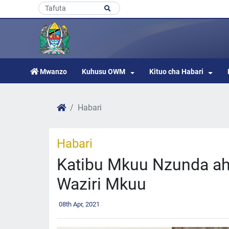
Mwanzo
Kuhusu OWM
Kituo cha Habari
Habari
Habari
Katibu Mkuu Nzunda ahi
Waziri Mkuu
08th Apr, 2021