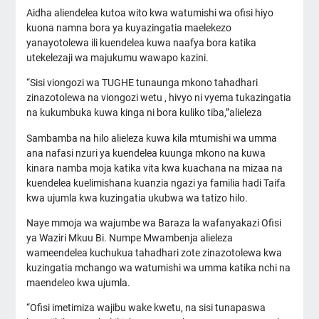
Aidha aliendelea kutoa wito kwa watumishi wa ofisi hiyo
kuona namna bora ya kuyazingatia maelekezo
yanayotolewa ili kuendelea kuwa naafya bora katika
utekelezaji wa majukumu wawapo kazini.
“Sisi viongozi wa TUGHE tunaunga mkono tahadhari
zinazotolewa na viongozi wetu , hivyo ni vyema tukazingatia
na kukumbuka kuwa kinga ni bora kuliko tiba,”alieleza
Sambamba na hilo alieleza kuwa kila mtumishi wa umma
ana nafasi nzuri ya kuendelea kuunga mkono na kuwa
kinara namba moja katika vita kwa kuachana na mizaa na
kuendelea kuelimishana kuanzia ngazi ya familia hadi Taifa
kwa ujumla kwa kuzingatia ukubwa wa tatizo hilo.
Naye mmoja wa wajumbe wa Baraza la wafanyakazi Ofisi
ya Waziri Mkuu Bi. Numpe Mwambenja alieleza
wameendelea kuchukua tahadhari zote zinazotolewa kwa
kuzingatia mchango wa watumishi wa umma katika nchi na
maendeleo kwa ujumla.
“Ofisi imetimiza wajibu wake kwetu, na sisi tunapaswa