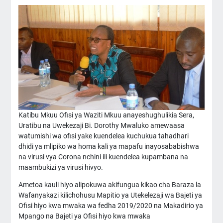
Katibu Mkuu Ofisi ya Waziti Mkuu anayeshughulikia Sera,
Uratibu na Uwekezaji Bi. Dorothy Mwaluko amewaasa
watumishi wa ofisi yake kuendelea kuchukua tahadhari
dhidi ya mlipiko wa homa kali ya mapafu inayosababishwa
na virusi vya Corona nchini ili kuendelea kupambana na
maambukizi ya virusi hivyo.
Ametoa kauli hiyo alipokuwa akifungua kikao cha Baraza la
Wafanyakazi kilichohusu Mapitio ya Utekelezaji wa Bajeti ya
Ofisi hiyo kwa mwaka wa fedha 2019/2020 na Makadirio ya
Mpango na Bajeti ya Ofisi hiyo kwa mwaka