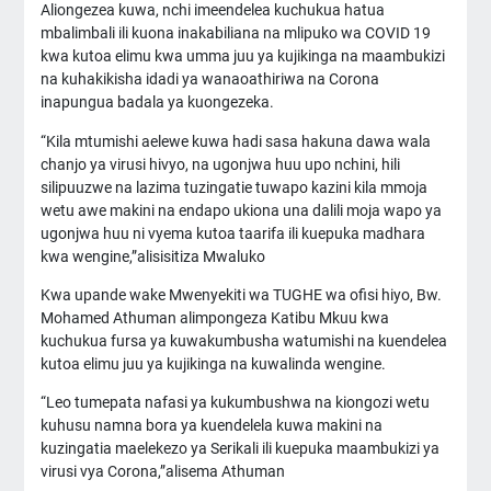
Aliongezea kuwa, nchi imeendelea kuchukua hatua
mbalimbali ili kuona inakabiliana na mlipuko wa COVID 19
kwa kutoa elimu kwa umma juu ya kujikinga na maambukizi
na kuhakikisha idadi ya wanaoathiriwa na Corona
inapungua badala ya kuongezeka.
“Kila mtumishi aelewe kuwa hadi sasa hakuna dawa wala
chanjo ya virusi hivyo, na ugonjwa huu upo nchini, hili
silipuuzwe na lazima tuzingatie tuwapo kazini kila mmoja
wetu awe makini na endapo ukiona una dalili moja wapo ya
ugonjwa huu ni vyema kutoa taarifa ili kuepuka madhara
kwa wengine,”alisisitiza Mwaluko
Kwa upande wake Mwenyekiti wa TUGHE wa ofisi hiyo, Bw.
Mohamed Athuman alimpongeza Katibu Mkuu kwa
kuchukua fursa ya kuwakumbusha watumishi na kuendelea
kutoa elimu juu ya kujikinga na kuwalinda wengine.
“Leo tumepata nafasi ya kukumbushwa na kiongozi wetu
kuhusu namna bora ya kuendelela kuwa makini na
kuzingatia maelekezo ya Serikali ili kuepuka maambukizi ya
virusi vya Corona,”alisema Athuman