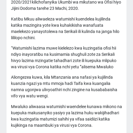
2020/2021kilichofanyika Ukumbi wa mikutano wa Ofisi hiyo
Jijini Dodoma tarehe 23 Machi, 2020.
Katibu Mkuu aliwaeleza watumishi kuendelea kujilinda
katika mazingira yote kwa kuhakikisha wanafuata
maelekezo yanayotolewa na Serikali ili kulinda na janga hilo
lililopo nchini.
“Watumishi lazima muwe kielelezo kwa kuzingatia ofisi hii
ndiyo inayoratibu na kusimamia shughuli zote za Serikali
hivyo lazima mzingatie tahadhari zote ili kuepuka mlipuko
wa virusi vya Corona katika nchi yetu ”alisema Mwaluko
Aliongezea kuwa, kila Mtanzania ana nafasi ya kujilinda
kuanzia ngazi ya mtu mmoja hadi Taifa kwa kuangalia
namna ugonjwa ulivyoathiri nchi zingine na kusababaisha
vifo vya watu wengi.
Mwaluko aliwaasa watumishi waendelee kunawa mikono na
kuepuka makusanyiko yasiyo ya lazima huku wakijihadhari
kwa kuzingatia matumizi sahihi ya vifaa saidiizi katika
kujikinga na maambuki ya virusi vya Corona.