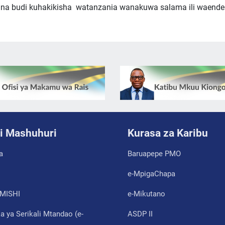
ana budi kuhakikisha watanzania wanakuwa salama ili waende
i Mashuhuri
Kurasa za Karibu
a
Baruapepe PMO
e-MpigaChapa
MISHI
e-Mikutano
 ya Serikali Mtandao (e-
ASDP II