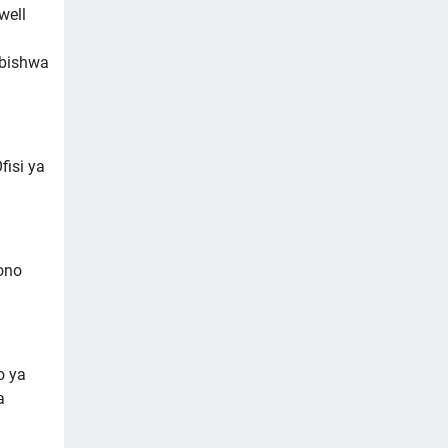
well
abishwa
isi ya
ono
o ya
a