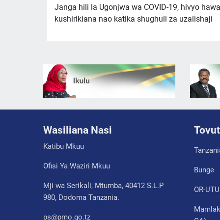
Janga hili la Ugonjwa wa COVID-19, hivyo haw
kushirikiana nao katika shughuli za uzalishaji
Wasiliana Nasi
Tovut
Katibu Mkuu
Tanzani
Ofisi Ya Waziri Mkuu
Bunge
Mji wa Serikali, Mtumba, 40412 S.L.P
OR-UTU
980, Dodoma Tanzania.
Mamlaka
ps@pmo.go.tz