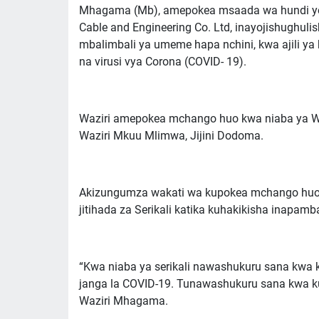
Mhagama (Mb), amepokea msaada wa hundi yenye
Cable and Engineering Co. Ltd, inayojishughul
mbalimbali ya umeme hapa nchini, kwa ajili y
na virusi vya Corona (COVID- 19).
Waziri amepokea mchango huo kwa niaba ya Waz
Waziri Mkuu Mlimwa, Jijini Dodoma.
Akizungumza wakati wa kupokea mchango hu
jitihada za Serikali katika kuhakikisha inapa
“Kwa niaba ya serikali nawashukuru sana kwa 
janga la COVID-19. Tunawashukuru sana kwa ku
Waziri Mhagama.