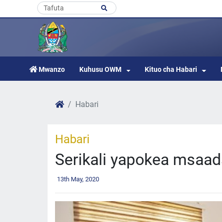
Mwanzo
Kuhusu OWM
Kituo cha Habari
Habari
Habari
Serikali yapokea msaad
13th May, 2020