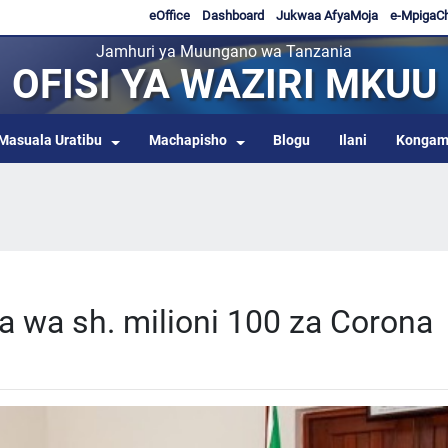
eOffice
Dashboard
Jukwaa AfyaMoja
e-MpigaC
Jamhuri ya Muungano wa Tanzania
OFISI YA WAZIRI MKUU
Masuala Uratibu
Machapisho
Blogu
Ilani
Kongam
a wa sh. milioni 100 za Corona