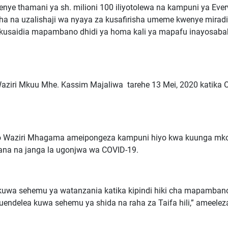
 thamani ya sh. milioni 100 iliyotolewa na kampuni ya Ever
isha na uzalishaji wa nyaya za kusafirisha umeme kwenye miradi
a kusaidia mapambano dhidi ya homa kali ya mapafu inayosab
iri Mkuu Mhe. Kassim Majaliwa tarehe 13 Mei, 2020 katika Of
o Waziri Mhagama ameipongeza kampuni hiyo kwa kuunga mk
mbana na janga la ugonjwa wa COVID-19.
kuwa sehemu ya watanzania katika kipindi hiki cha mapamban
endelea kuwa sehemu ya shida na raha za Taifa hili,” ameelez