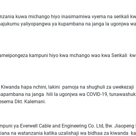
nzania kuwa michango hiyo inasimamiwa vyema na serikali k
 majukumu yaliyopangwa ya kupambana na janga la ugonjwa w
i ameipongeza kampuni hiyo kwa mchango wao kwa Serikali kwa 
 Kiwanda hapa nchini, lakini pamoja na shughuli za uwekezaji
 inapambana na janga hili la ugonjwa wa COVID-19, tunawashuk
esema Dkt. Kalemani.
uni ya Everwell Cable and Engineering Co. Ltd, Bw. Jiaopeng
iana na watanzania katika uzalishaji wa bidhaa za kiwanda ka