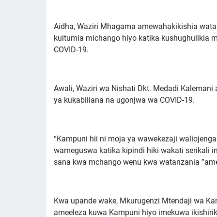
Aidha, Waziri Mhagama amewahakikishia wata
kuitumia michango hiyo katika kushughulikia
COVID-19.
Awali, Waziri wa Nishati Dkt. Medadi Kaleman
ya kukabiliana na ugonjwa wa COVID-19.
“Kampuni hii ni moja ya wawekezaji waliojenga
wameguswa katika kipindi hiki wakati serikali
sana kwa mchango wenu kwa watanzania ”am
Kwa upande wake, Mkurugenzi Mtendaji wa Kamp
ameeleza kuwa Kampuni hiyo imekuwa ikishirik