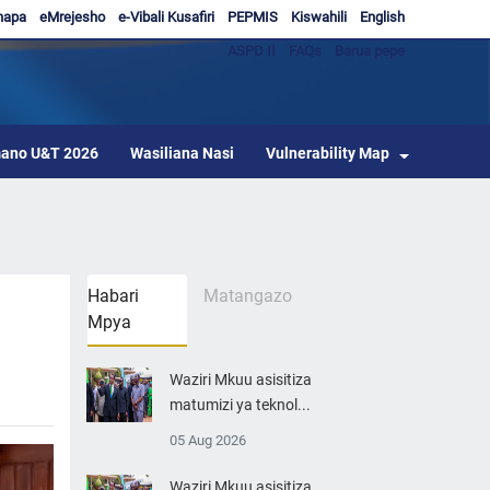
hapa
eMrejesho
e-Vibali Kusafiri
PEPMIS
Kiswahili
English
ASPD II
FAQs
Barua pepe
ano U&T 2026
Wasiliana Nasi
Vulnerability Map
Habari
Matangazo
Mpya
Waziri Mkuu asisitiza
matumizi ya teknol...
05 Aug 2026
Waziri Mkuu asisitiza