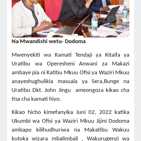
Na Mwandishi wetu- Dodoma
Mwenyekiti wa Kamati Tendaji ya Kitaifa ya
Uratibu wa Operesheni Anwani za Makazi
ambaye pia ni Katibu Mkuu Ofisi ya Waziri Mkuu
anayeshughulikia masuala ya Sera,Bunge na
Uratibu Dkt. John Jingu ameongoza kikao cha
tisa cha kamati hiyo.
Kikao hicho kimefanyika Juni 02, 2022 katika
Ukumbi wa Ofisi ya Waziri Mkuu Jijini Dodoma
ambapo kilihudhuriwa na Makatibu Wakuu
kutoka wizara mbalimbali , Wakurugenzi wa