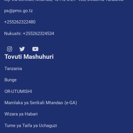
ps@pmo.go.tz
+255262322480
Nukushi: +255262324534
Tovuti Mashuhuri
Tanzania
Bunge
OR-UTUMISHI
Mamlaka ya Serikali Mtandao (e-GA)
Wizara ya Habari
Tume ya Taifa ya Uchaguzi