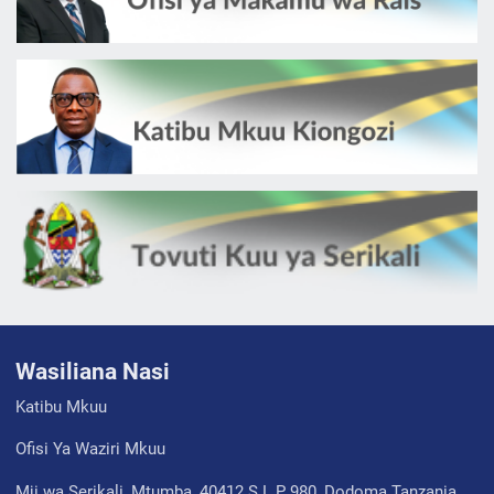
Wasiliana Nasi
Katibu Mkuu
Ofisi Ya Waziri Mkuu
Mji wa Serikali, Mtumba, 40412 S.L.P 980, Dodoma Tanzania.