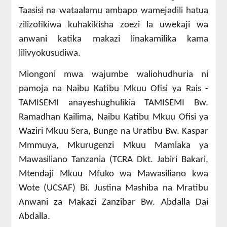
Taasisi na wataalamu ambapo wamejadili hatua
zilizofikiwa kuhakikisha zoezi la uwekaji wa
anwani katika makazi linakamilika kama
lilivyokusudiwa.
Miongoni mwa wajumbe waliohudhuria ni
pamoja na Naibu Katibu Mkuu Ofisi ya Rais -
TAMISEMI anayeshughulikia TAMISEMI Bw.
Ramadhan Kailima, Naibu Katibu Mkuu Ofisi ya
Waziri Mkuu Sera, Bunge na Uratibu Bw. Kaspar
Mmmuya, Mkurugenzi Mkuu Mamlaka ya
Mawasiliano Tanzania (TCRA Dkt. Jabiri Bakari,
Mtendaji Mkuu Mfuko wa Mawasiliano kwa
Wote (UCSAF) Bi. Justina Mashiba na Mratibu
Anwani za Makazi Zanzibar Bw. Abdalla Dai
Abdalla.