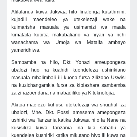
Alifafanua kuwa Jukwaa hilo linalenga kutathmini,
kujadili maendeleo ya utekelezaji wake na
kuimarisha masuala ya usimamizi wa maafa
kimataifa kupitia makubaliano ya hiyari ya nchi
wanachama wa Umoja wa Mataifa ambayo
yameridhiwa.
Sambamba na hilo, Dkt. Yonazi ameupongeza
ubalozi huo na kuahidi kuendeleza ushirikiano
masuala mbalimbali ili kuona fursa zilizopo Uswisi
na kuzichangamkia fursa za kibiashara sambamba
za zinazoendana na mabadiliko ya Kiteknolojia.
Akitoa maelezo kuhusu utekelezaji wa shughuli za
ubalozi, Mhe. Dkt. Possi amesema amepongeza
ushiriki wa Tanzania katika Jukwaa hilo la Nane na
kusisitiza kuwa Tanzania ina kila sababu ya
kuendelea kushiriki katika mikutano hiyo ili kuwa na