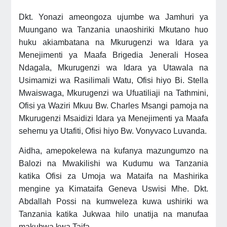
Dkt. Yonazi ameongoza ujumbe wa Jamhuri ya
Muungano wa Tanzania unaoshiriki Mkutano huo
huku akiambatana na Mkurugenzi wa Idara ya
Menejimenti ya Maafa Brigedia Jenerali Hosea
Ndagala, Mkurugenzi wa Idara ya Utawala na
Usimamizi wa Rasilimali Watu, Ofisi hiyo Bi. Stella
Mwaiswaga, Mkurugenzi wa Ufuatiliaji na Tathmini,
Ofisi ya Waziri Mkuu Bw. Charles Msangi pamoja na
Mkurugenzi Msaidizi Idara ya Menejimenti ya Maafa
sehemu ya Utafiti, Ofisi hiyo Bw. Vonyvaco Luvanda.
Aidha, amepokelewa na kufanya mazungumzo na
Balozi na Mwakilishi wa Kudumu wa Tanzania
katika Ofisi za Umoja wa Mataifa na Mashirika
mengine ya Kimataifa Geneva Uswisi Mhe. Dkt.
Abdallah Possi na kumweleza kuwa ushiriki wa
Tanzania katika Jukwaa hilo unatija na manufaa
makubwa kwa Taifa.