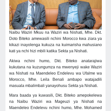
Naibu Waziri Mkuu na Waziri wa Nishati, Mhe. Dkt.
Doto Biteko amewasili nchini Morocco kwa ziara ya
kikazi inayolenga kukuza na kuimarisha mahusiano
kati ya nchi hizi mbili katika Sekta ya Nishati.
Akiwa nchini humo, Dkt. Biteko anatarajiwa
kukutana na kuzungumza na mwenyeji wake Waziri
wa Nishati na Maendeleo Endelevu wa Ufalme wa
Morocco, Mhe. Leila Benali ambapo watajadili
masuala mbalimbali yanayohusu Sekta ya Nishati.
Mara baada ya kuwasili, Dkt. Biteko amepokelewa
na Naibu Waziri wa Mageuzi ya Nishati na
Maendeleo Endelevu nchini humo, Mhe. Mohamed