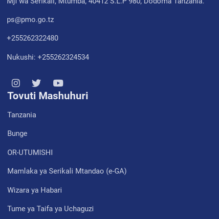
Mji wa Serikali, Mtumba, 40412 S.L.P 980, Dodoma Tanzania.
ps@pmo.go.tz
+255262322480
Nukushi: +255262324534
Tovuti Mashuhuri
Tanzania
Bunge
OR-UTUMISHI
Mamlaka ya Serikali Mtandao (e-GA)
Wizara ya Habari
Tume ya Taifa ya Uchaguzi