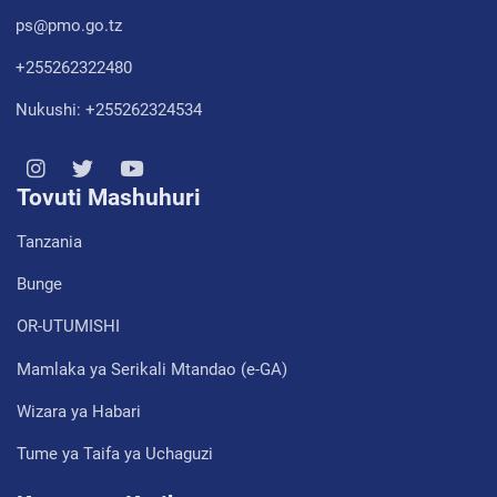
ps@pmo.go.tz
+255262322480
Nukushi: +255262324534
Tovuti Mashuhuri
Tanzania
Bunge
OR-UTUMISHI
Mamlaka ya Serikali Mtandao (e-GA)
Wizara ya Habari
Tume ya Taifa ya Uchaguzi