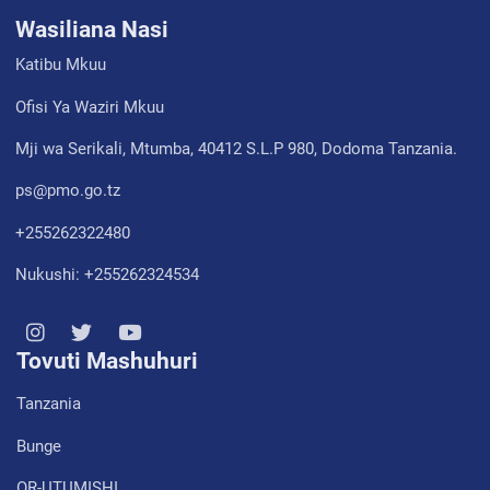
Wasiliana Nasi
Katibu Mkuu
Ofisi Ya Waziri Mkuu
Mji wa Serikali, Mtumba, 40412 S.L.P 980, Dodoma Tanzania.
ps@pmo.go.tz
+255262322480
Nukushi: +255262324534
Tovuti Mashuhuri
Tanzania
Bunge
OR-UTUMISHI