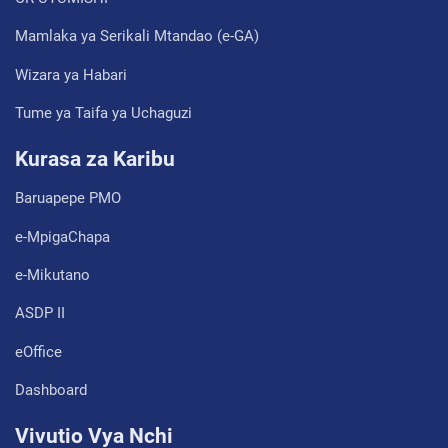
Mamlaka ya Serikali Mtandao (e-GA)
Wizara ya Habari
Tume ya Taifa ya Uchaguzi
Kurasa za Karibu
Baruapepe PMO
e-MpigaChapa
e-Mikutano
ASDP II
eOffice
Dashboard
Vivutio Vya Nchi