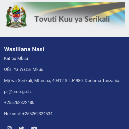
Wasiliana Nasi
Katibu Mkuu
Ofisi Ya Waziri Mkuu
Mji wa Serikali, Mtumba, 40412 S.L.P 980, Dodoma Tanzania.
ps@pmo.go.tz
+255262322480
Nukushi: +255262324534