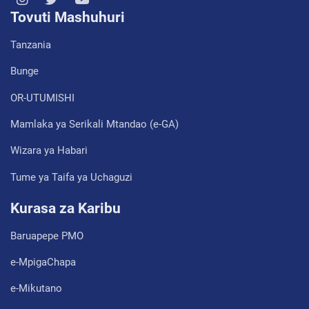
Tovuti Mashuhuri
Tanzania
Bunge
OR-UTUMISHI
Mamlaka ya Serikali Mtandao (e-GA)
Wizara ya Habari
Tume ya Taifa ya Uchaguzi
Kurasa za Karibu
Baruapepe PMO
e-MpigaChapa
e-Mikutano