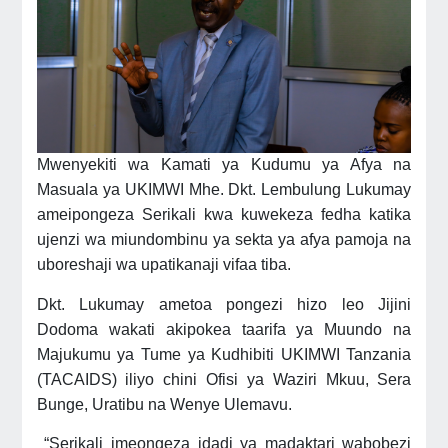
Mwenyekiti wa Kamati ya Kudumu ya Afya na
Masuala ya UKIMWI Mhe. Dkt. Lembulung Lukumay
ameipongeza Serikali kwa kuwekeza fedha katika
ujenzi wa miundombinu ya sekta ya afya pamoja na
uboreshaji wa upatikanaji vifaa tiba.
Dkt. Lukumay ametoa pongezi hizo leo Jijini
Dodoma wakati akipokea taarifa ya Muundo na
Majukumu ya Tume ya Kudhibiti UKIMWI Tanzania
(TACAIDS) iliyo chini Ofisi ya Waziri Mkuu, Sera
Bunge, Uratibu na Wenye Ulemavu.
“Serikali imeongeza idadi ya madaktari wabobezi