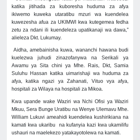
katika jitihada za kuboresha huduma za afya
ikiwemo kuweka utaratibu mzuri wa kuendelea
kuwezesha afua za UKIMWI kwa kutegemea fedha
zetu za ndani ili kuendeleza upatikanaji wa dawa,”
alieleza Dkt. Lukumay.
Aidha, amebainisha kuwa, wananchi hawana budi
kuelezwa juhudi zinazofanywa na Serikali ya
Awamu ya Sita chini ya Mhe. Rais, Dkt, Samia
Suluhu Hassan katika uimarishaji wa huduma za
afya, katika ngazi ya Zahanati, Vituo vya afya,
hospitali za Wilaya na hospitali za Mikoa.
Kwa upande wake Waziri wa Nchi Ofisi ya Waziri
Mkuu, Sera Bunge Uratibu na Wenye Ulemavu Mhe.
William Lukuvi ameahidi kuendelea kushirikiana na
kamati kwa ukaribu na kufanyia kazi kwa ukamilifu
ushauri na maelekezo yatakayotolewa na kamati.