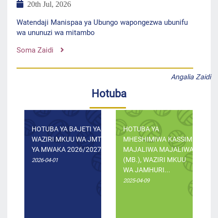
20th Jul, 2026
Watendaji Manispaa ya Ubungo wapongezwa ubunifu
wa ununuzi wa mitambo
Soma Zaidi
Angalia Zaidi
Hotuba
HOTUBA YA BAJETI YA
HOTUBA YA
WAZIRI MKUU WA JMT
MHESHIMIWA KASSIM
YA MWAKA 2026/2027
MAJALIWA MAJALIWA
(MB.), WAZIRI MKUU
2026-04-01
WA JAMHURI...
2025-04-09