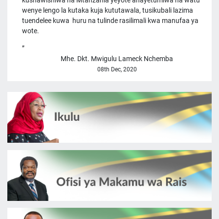
kushawishiwa na Mtanzania yeyote anayetumiwa na watu
wenye lengo la kutaka kuja kututawala, tusikubali lazima
tuendelee kuwa huru na tulinde rasilimali kwa manufaa ya
wote.
Mhe. Dkt. Mwigulu Lameck Nchemba
08th Dec, 2020