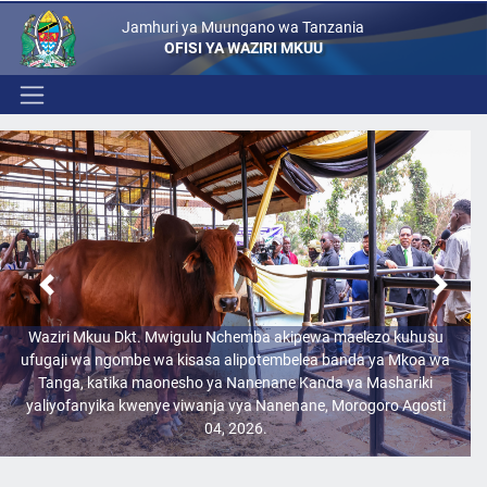
Jamhuri ya Muungano wa Tanzania
OFISI YA WAZIRI MKUU
Previous
Next
Waziri Mkuu Dkt. Mwigulu Nchemba akipewa maelezo kuhusu
ufugaji wa ngombe wa kisasa alipotembelea banda ya Mkoa wa
Tanga, katika maonesho ya Nanenane Kanda ya Mashariki
yaliyofanyika kwenye viwanja vya Nanenane, Morogoro Agosti
04, 2026.