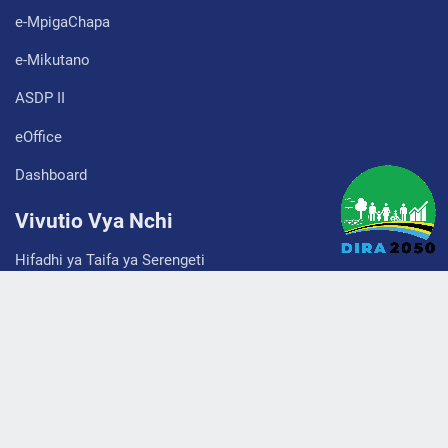
e-MpigaChapa
e-Mikutano
ASDP II
eOffice
Dashboard
Vivutio Vya Nchi
Hifadhi ya Taifa ya Serengeti
Hifadhi ya Taifa ya Tarangire
Hifadhi ya Taifa ya Kisiwa cha Saanane
Hifadhi ya Taifa ya Kilimanjaro
Hifadhi ya Taifa Burigi-Chato