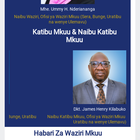
Mhe. Ummy H. Nderiananga
Naibu Waziri, Ofisi ya Waziri Mkuu (Sera, Bunge, Uratibu
na wenye Ulemavu)
Katibu Mkuu & Naibu Katibu
Mkuu
Dkt. James Henry Kilabuko
ibu
Naibu Katibu Mkuu, Ofisi ya Waziri Mkuu (Sera, Bunge,
Kati
Uratibu na wenye Ulemavu)
Habari Za Waziri Mkuu